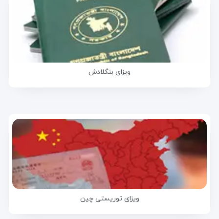
ویزای بنگلادش
ویزای توریستی چین