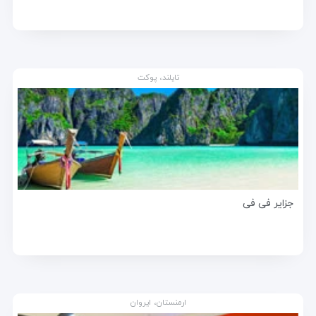
تایلند، پوکت
جزایر فی فی
ارمنستان، ایروان