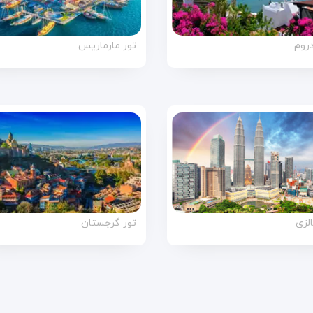
دروم
تور مارماریس
الزی
تور گرجستان