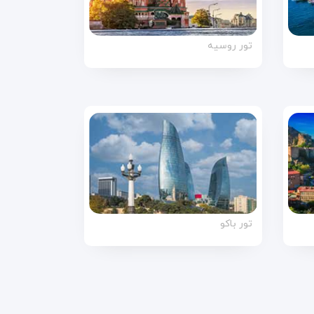
تور روسیه
تور باکو