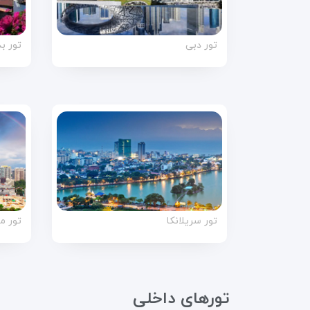
تور دبی
تور ب
تور سریلانکا
تور م
تورهای داخلی