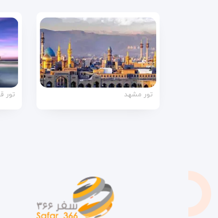
تور مشهد
تور ق