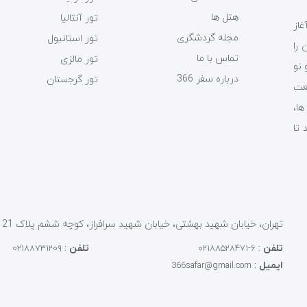
هتل ها
تور آنتالیا
ی سفر 366 فعالیت خود را از سال 1393 آغاز
مجله گردشگری
تور استانبول
را
تماس با ما
تور مالزی
 نو
درباره سفر 366
تور گرجستان
عت
ت ها،
 تا
تهران، خیابان شهید بهشتی، خیابان شهید سرافراز، کوچه ششم پلاک 21 کد پستی : 1586856913
تلفن
:
تلفن
:
۰۲۱۸۸۷۳۱۲۰۹
۶-۰۲۱۸۸۵۲۸۴۷۱
ایمیل
:
366safar@gmail.com