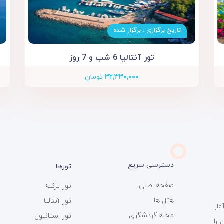
تاریخ برگزاری : برگزار شده
تور آنتالیا 6 شب و 7 روز
۳۲,۳۳۰,۰۰۰
تومان
دسترسی سریع
تورها
صفحه اصلی
تور ترکیه
هتل ها
تور آنتالیا
ی سفر 366 فعالیت خود را از سال 1393 آغاز
مجله گردشگری
تور استانبول
را