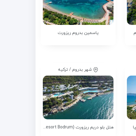
م
یاسمین بدروم ریزورت
شهر بدروم / ترکیه
ا
هتل بلو دریم ریزورت (Blue Dreams Resort Bodrum)