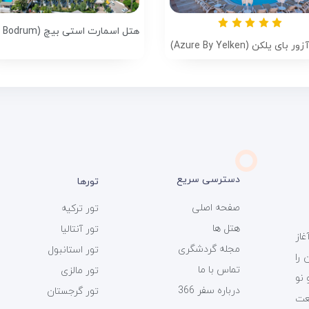
بای یلکن (Azure By Yelken)
دسترسی سریع
تورها
صفحه اصلی
تور ترکیه
هتل ها
تور آنتالیا
ی سفر 366 فعالیت خود را از سال 1393 آغاز
مجله گردشگری
تور استانبول
را
تماس با ما
تور مالزی
 نو
درباره سفر 366
تور گرجستان
عت