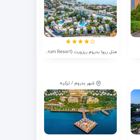
هتل ریوا بدروم ریزورت (Riva Bodrum Resort)
شهر بدروم / ترکیه