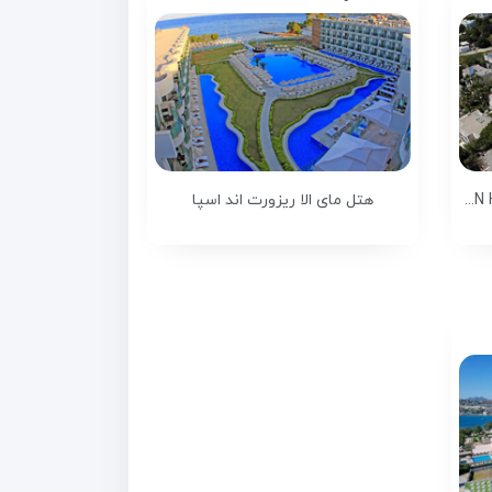
هتل فونیکس سان بدروم (PHOENIX SUN HOTEL)
هتل مای الا ریزورت اند اسپا