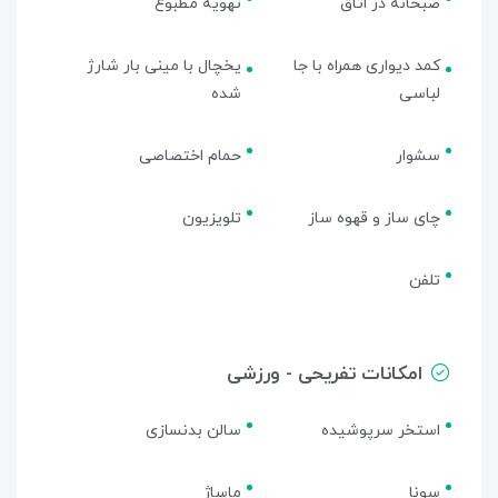
صبحانه در اتاق
تهویه مطبوع
کمد دیواری همراه با جا
یخچال با مینی بار شارژ
لباسی
شده
سشوار
حمام اختصاصی
چای ساز و قهوه ساز
تلویزیون
تلفن
امکانات تفریحی - ورزشی
استخر سرپوشیده
سالن بدنسازی
سونا
ماساژ