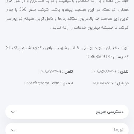
خود قرار داده و با ارائه خدماتی با کیفیت و نو به مسافران و آژانس های
همکار، توانسته در این صنعت پیشرو باشد. شرکت سفر 366 با قوی
ترین زیر ساخت ها، بالاترین استاندارد ها و کامل ترین شبکه توزیع می
کوشد تا همیشه بهترین خدمات را ارائه نماید .
تهران، خیابان شهید بهشتی، خیابان شهید سرافراز، کوچه ششم پلاک 21
کد پستی : 1586856913
تلفن
:
تلفن
:
۰۲۱۸۸۷۳۱۲۰۹
۶-۰۲۱۸۸۵۲۸۴۷۱
موبایل
:
ایمیل
:
366safar@gmail.com
۰۹۱۲۱۰۲۸۷۲۷
دسترسی سریع
تورها