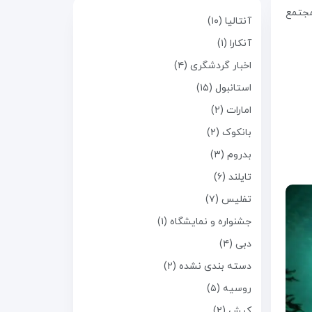
. این مجتمع
آنتالیا (۱۰)
آنکارا (۱)
اخبار گردشگری (۴)
استانبول (۱۵)
امارات (۲)
بانکوک (۲)
بدروم (۳)
تایلند (۶)
تفلیس (۷)
جشنواره و نمایشگاه (۱)
دبی (۴)
دسته بندی نشده (۲)
روسیه (۵)
کیش (۲)