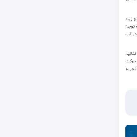
و زیاد
 توجه
در آب
یومی آنتالیا،
 حرکت
تجربه