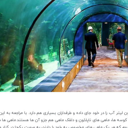
آکوا وگا آنکارا بسیار وسیع است و 4.5 میلیون لیتر آب را در خود جای داده و طرفداران بسیاری هم دارد. با مراجعه به
 12000 آبزی لذت ببرید که کوسه ها، ماهی های ناپلئون و دلقک ماهی هم جزو آن ها هستند.ماهی ها 
رت تلفیقی هستند به این معنا که 24 آکواریوم که هر یک ماهی های مخصوص به خود را دارند، به صورت یکجا در کنار