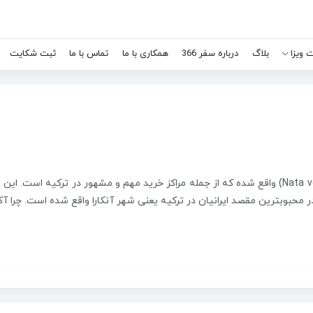
 ویزا
بلاگ
درباره سفر 366
همکاری با ما
تماس با ما
ثبت شکایت
آکواریوم آکوا وگا آنکارا در مجتمع تجاری ناتا وگا (Nata vega) واقع شده که از جمله مراکز خرید مهم و مشهور در ترکیه است
ری بزرگ و محبوب نیز در بلواری به نام Doğukent در محبوبترین مقصد ایرانیان در ترکیه یعنی شهر آنکارا واقع شده است. چر