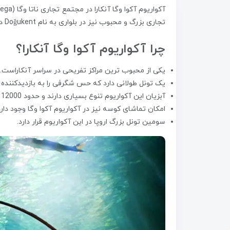
تجاری بزرگ و محبوب نیز در بلواری به نام Doğukent در محبوبترین مقصد ایرانیان در ترکیه یعنی شهر آنکارا واقع شده است.
چرا آکواریوم آکوا وگا آنکارا؟
یکی از محبوب ترین مراکز تفریحی در سراسر آنکاراست.
یک تونل طولانی دارد که حس شگرفی را به بازدیدکننده ها
آبزیان این آکواریوم تنوع بسیاری دارند و حدود 12000 جاندار دریایی در آن قابل مشاهده هستند.
امکان تماشای کوسه نیز در آکواریوم آکوا وگا وجود دارد
سومین تونل بزرگ اروپا در این آکواریوم قرار دارد.