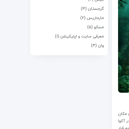
گرجستان (۳)
مارماریس (۲)
مسکو (۵)
معرفی سایت و اپلیکیشن (۱)
وان (۳)
 این مکان
در آکوا
 هم قرار