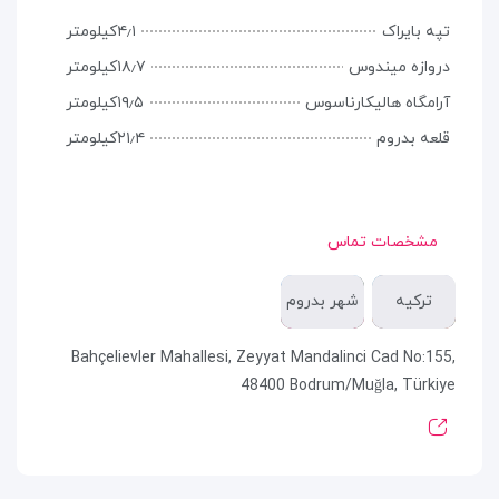
تپه بایراک
۴٫۱کیلومتر
دروازه میندوس
۱۸٫۷کیلومتر
آرامگاه هالیکارناسوس
۱۹٫۵کیلومتر
قلعه بدروم
۲۱٫۴کیلومتر
مشخصات تماس
ترکیه
شهر بدروم
Bahçelievler Mahallesi, Zeyyat Mandalinci Cad No:155,
48400 Bodrum/Muğla, Türkiye