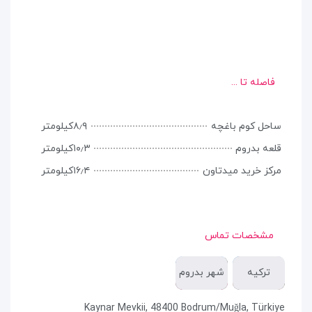
فاصله تا ...
ساحل کوم باغچه
۸٫۹کیلومتر
قلعه بدروم
۱۰٫۳کیلومتر
مرکز خرید میدتاون
۱۶٫۴کیلومتر
مشخصات تماس
ترکیه
شهر بدروم
Kaynar Mevkii, 48400 Bodrum/Muğla, Türkiye