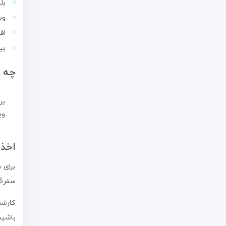
بل
ویز
اق
بی
چه م
بر
وی
اخذ 
برای 
سفر366 بسپارید.
کارشن
باشید. هم