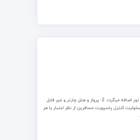
1- صدور بیمه برای افراد بالای 60 سال اجباری و مبلغ آن به صورت جداگانه بر مبلغ تور اضافه میگردد. 2- پرواز و هتل چارتر و غیر قابل
میباشد. 3- پرداخت حد اقل 50%مبلغ تور در زمان ثبت نام الزامیست. 4- مسئولیت کنترل پاسپورت مسافرین از نظر اعتبار یا هر