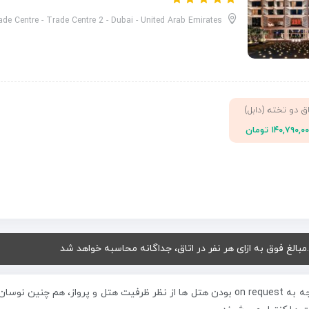
ade Centre - Trade Centre 2 - Dubai - United Arab Emirates
اق دو تخته (دابل)
۱۴۰,۷۹۰,۰ تومان
.مبالغ فوق به ازای هر نفر در اتاق، جداگانه محاسبه خواهد شد
با توجه به on request بودن هتل ها از نظر ظرفیت هتل و پرواز، هم چ