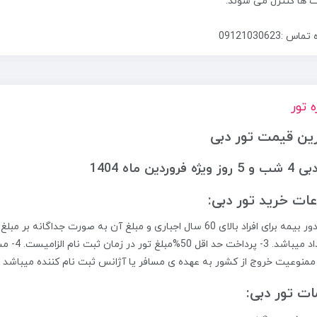
 ها کنترل می شوند.
س :09121030623
ه تور
ین قیمت تور دبی
شب و 5 روز
ویژه فروردین ماه 1404
عات خرید تور دبی:
استرداد 
ممنوعیت خروج از کشور به عهده ی مسافر یا آژانس ثبت نام کننده میباشد .
ت تور دبی: