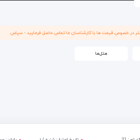
شتر در خصوص قیمت ها با کارشناسان ما تماس حاصل فرمایید - سپاس
هتل‌ها
د تور:
21
تاریخ اعتبار:
شنبه / ۱
پایان: