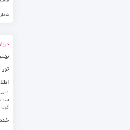
ظرفیت
شماره تما
دربار
بهتر
تور دبی 4 
اطلا
گونه 
خدما