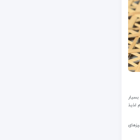
می بسیار
 لذیذ
پزهای