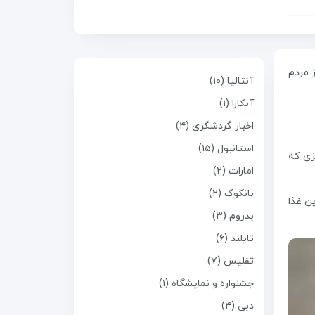
 مردم
آنتالیا (۱۰)
آنکارا (۱)
اخبار گردشگری (۴)
استانبول (۱۵)
زی که
امارات (۲)
بانکوک (۲)
ن غذا
بدروم (۳)
تایلند (۶)
تفلیس (۷)
جشنواره و نمایشگاه (۱)
دبی (۴)