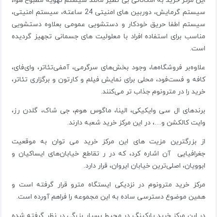
این مرکز خرید به امکاناتی بی نظیر مانند سیستم تهویه مطبوع هوا،
سیستم گرمایش، دوربین های امنیتی 24 ساعته، سیستم امنیتی،
سیستم اطفا حریق خودکار و دستشویی عمومی بعلاوه دستشویی
مناسب برای استفاده افراد با معلولیت های جسمانی تجهیز گردیده
است.
علاوه‌بر فروشگاه‌ها، وجود بخش‌های سرگرمی، آمفی‌تئاتر، وای‌فای،
کافه و فست‌فود، محلی برای نمایش فیلم و کارتون و برگزاری تئاتر،
خرید را در مترونوم جذاب تر می‌کنند.
برندهای ال سی وایکیکی، الینا، ماگوس هوم، جی شاک، گلدن رز،
وایت کالکشن و…، در این مرکز خرید شعبه دارند.
از بزرگترین مزیت های این مرکز خرید می توان به موقعیت
جغرافیایی آن اشاره کرد، که در ر تقاطع خیابان‌های ایساکیان و
ابوویان، اصلی‌ترین خیابان ایروان، قرار دارد.
مرکز خرید مترونوم در نزدیکی ایستگاه مترو قرار گرفته است و
همین موضوع دسترسی ساده به این مجموعه را فراهم آورده است.
در این مرکز خرید پارکینگ در محیط بسیار بزرگی در نظر گرفته شده